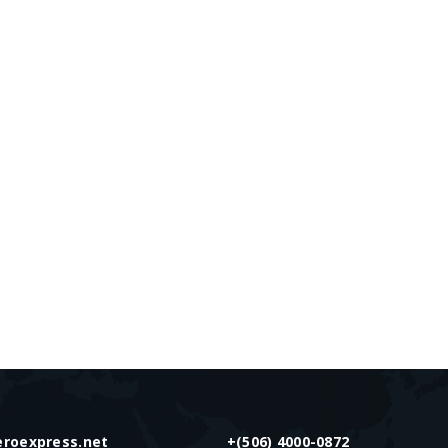
eroexpress.net
+(506) 4000-0872